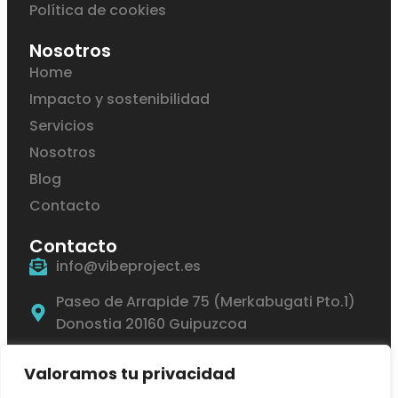
Política de cookies
Nosotros
Home
Impacto y sostenibilidad
Servicios
Nosotros
Blog
Contacto
Contacto
info@vibeproject.es
Paseo de Arrapide 75 (Merkabugati Pto.1)
Donostia 20160 Guipuzcoa
+34 722 344 984
Valoramos tu privacidad